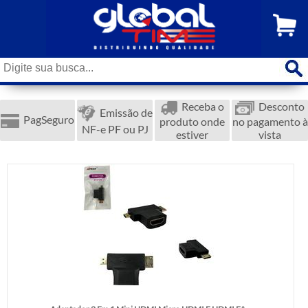
Receba o
Desconto
Emissão de
PagSeguro
produto onde
no pagamento à
NF-e PF ou PJ
estiver
vista