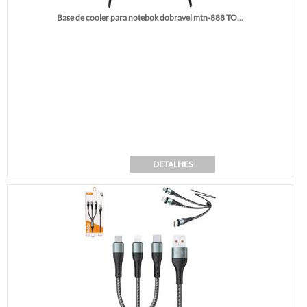
Base de cooler para notebok dobravel mtn-888 TO...
DETALHES