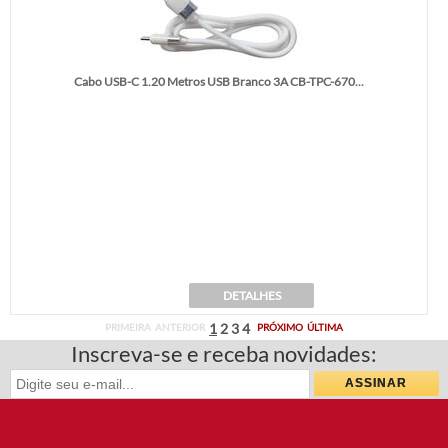
Cabo USB-C 1.20 Metros USB Branco 3A CB-TPC-670...
DETALHES
1
2
3
4
PRIMEIRA
ANTERIOR
PRÓXIMO
ÚLTIMA
Inscreva-se e receba novidades: