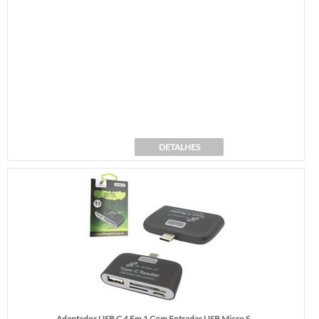
DETALHES
Adaptador USB C 4 Em 1 Com Entradas USB Micro S...