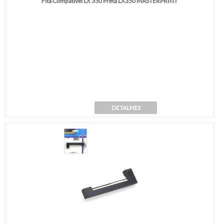
Fita Compatível LX 350 Preta LX350 MASTERPRINT
DETALHES