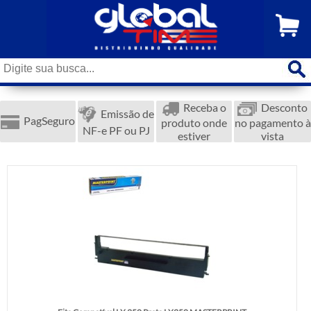
Receba o
Desconto
Emissão de
PagSeguro
produto onde
no pagamento à
NF-e PF ou PJ
estiver
vista