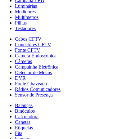
Lâmpada LED
Luminárias
Medidores
Multímetros
Pilhas
Testadores
Cabos CFTV
Conectores CFTV
Fonte CFTV
Câmera Endoscópica
Câmeras
Campainha Eletrônica
Detector de Metais
DVR
Fonte Chaveada
Rádios Comunicadores
Sensor de Presença
Balanças
Binóculos
Calculadora
Canetas
Etiquetas
Fita
Isqueiro