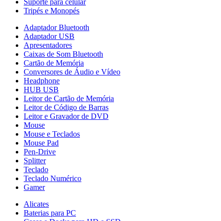
Suporte para celular
Tripés e Monopés
Adaptador Bluetooth
Adaptador USB
Apresentadores
Caixas de Som Bluetooth
Cartão de Memória
Conversores de Áudio e Vídeo
Headphone
HUB USB
Leitor de Cartão de Memória
Leitor de Código de Barras
Leitor e Gravador de DVD
Mouse
Mouse e Teclados
Mouse Pad
Pen-Drive
Splitter
Teclado
Teclado Numérico
Gamer
Alicates
Baterias para PC