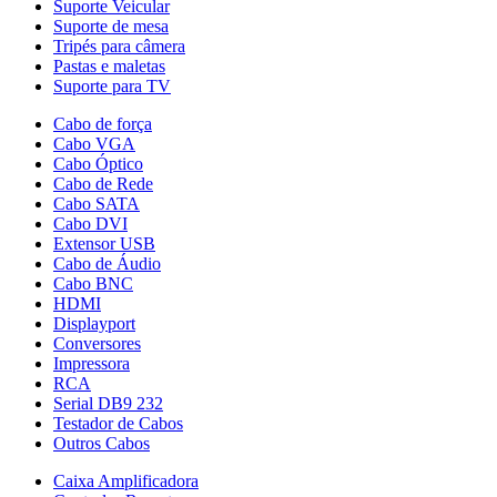
Suporte Veicular
Suporte de mesa
Tripés para câmera
Pastas e maletas
Suporte para TV
Cabo de força
Cabo VGA
Cabo Óptico
Cabo de Rede
Cabo SATA
Cabo DVI
Extensor USB
Cabo de Áudio
Cabo BNC
HDMI
Displayport
Conversores
Impressora
RCA
Serial DB9 232
Testador de Cabos
Outros Cabos
Caixa Amplificadora