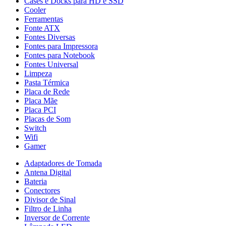
Cases e Docks para HD e SSD
Cooler
Ferramentas
Fonte ATX
Fontes Diversas
Fontes para Impressora
Fontes para Notebook
Fontes Universal
Limpeza
Pasta Térmica
Placa de Rede
Placa Mãe
Placa PCI
Placas de Som
Switch
Wifi
Gamer
Adaptadores de Tomada
Antena Digital
Bateria
Conectores
Divisor de Sinal
Filtro de Linha
Inversor de Corrente